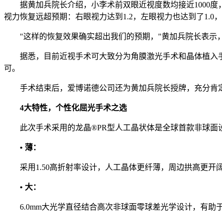
据黄加兵院长介绍，小李术前双眼近视度数均接近1000度，
视力恢复远超预期：右眼视力达到1.2，左眼视力也达到了1.
"这样的恢复效果确实超出我们的预期，"黄加兵院长表示，
据悉，目前近视手术可大致分为角膜激光手术和晶体植入手
可。
手术结束后，爱博诺德公司还为黄加兵院长授牌，充分肯定
4大特性，个性化屈光手术之选
此次手术采用的龙晶®PR型人工晶状体是全球首款非球面设
• 薄：
采用1.50高折射率设计，人工晶体更纤薄，周边拱高更开
• 大：
6.0mm大光学直径结合高次非球面零球差光学设计，有助