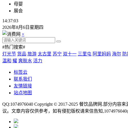
母婴
展会
14:37:03
2026年8月6日星期四
×
#热门搜索#
灯光节
货品
旅游
太古里
苏宁
双十一
三里屯
阿里妈妈
海尔
防
温和
耀
爽肤水
活力
标签云
联系我们
友情链接
站点地图
QQ:1074976040 Copyright © 2017-2025
餐饮品牌网
.部分内容
议。文章内容仅供参考，如有侵犯版权请来信告知,1074976040