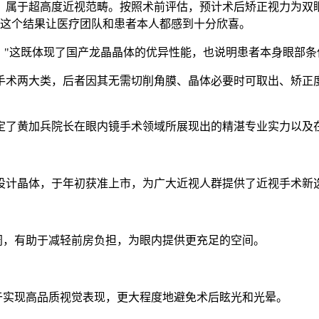
属于超高度近视范畴。按照术前评估，预计术后矫正视力为双眼
0，这个结果让医疗团队和患者本人都感到十分欣喜。
"这既体现了国产龙晶晶体的优异性能，也说明患者本身眼部条
术两大类，后者因其无需切削角膜、晶体必要时可取出、矫正度
了黄加兵院长在眼内镜手术领域所展现出的精湛专业实力以及
计晶体，于年初获准上市，为广大近视人群提供了近视手术新选
阔，有助于减轻前房负担，为眼内提供更充足的空间。
于实现高品质视觉表现，更大程度地避免术后眩光和光晕。