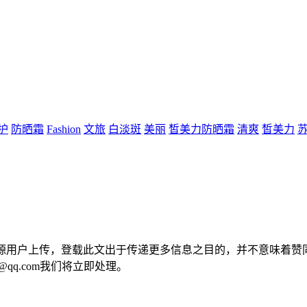
护
防晒霜
Fashion
文旅
白淡斑
美丽
皙美力防晒霜
清爽
皙美力
来源用户上传，登载此文出于传递更多信息之目的，并不意味着赞
@qq.com我们将立即处理。