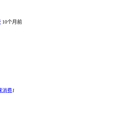
费
10个月前
球消费
1