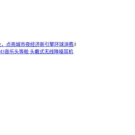
业，点亮城市夜经济新引擎
环球消费
3
E M3音乐头等舱 头戴式无线降噪耳机