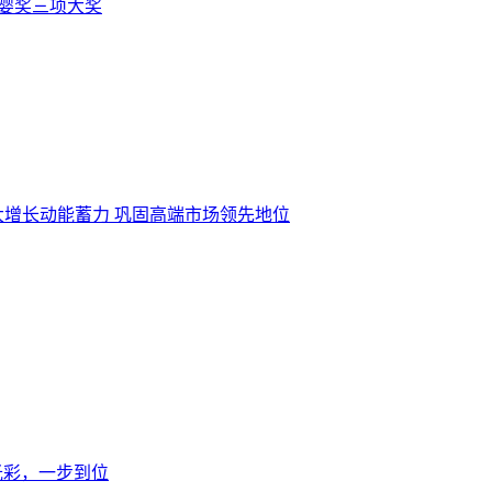
金婴奖三项大奖
增长动能蓄力 巩固高端市场领先地位
光彩，一步到位