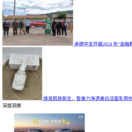
承德中支开展2024 年“金
焕发肌肤新生，皙美力净透美白洁面乳带
深度洞察