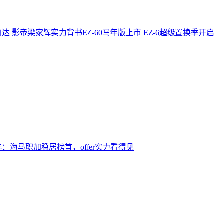
 影帝梁家辉实力背书EZ-60马年版上市 EZ-6超级置换季开启
选：海马职加稳居榜首，offer实力看得见