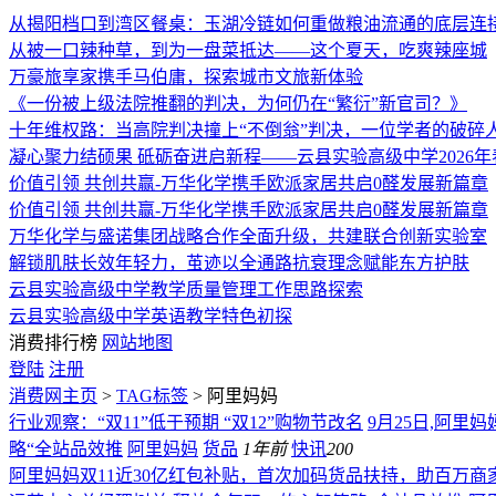
从揭阳档口到湾区餐桌：玉湖冷链如何重做粮油流通的底层连
从被一口辣种草，到为一盘菜抵达——这个夏天，吃爽辣座城
万豪旅享家携手马伯庸，探索城市文旅新体验
《一份被上级法院推翻的判决，为何仍在“繁衍”新官司？》
十年维权路：当高院判决撞上“不倒翁”判决，一位学者的破碎
凝心聚力结硕果 砥砺奋进启新程——云县实验高级中学2026
价值引领 共创共赢-万华化学携手欧派家居共启0醛发展新篇章
价值引领 共创共赢-万华化学携手欧派家居共启0醛发展新篇章
万华化学与盛诺集团战略合作全面升级，共建联合创新实验室
解锁肌肤长效年轻力，茧迹以全通路抗衰理念赋能东方护肤
云县实验高级中学教学质量管理工作思路探索
云县实验高级中学英语教学特色初探
消费排行榜
网站地图
登陆
注册
消费网主页
>
TAG标签
> 阿里妈妈
行业观察：“双11”低于预期 “双12”购物节改名
9月25日,阿里
略“全站品效推
阿里妈妈
货品
1年前
快讯
200
阿里妈妈双11近30亿红包补贴，首次加码货品扶持，助百万