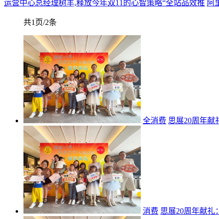
运营中心总经理树羊,释放今年双11的心智策略“全站品效推
阿
共1页/2条
全消费
思展20周年献
消费
思展20周年献礼