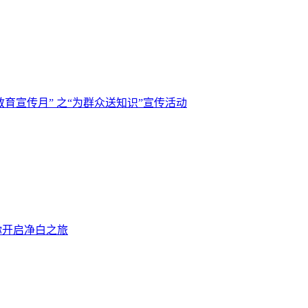
融教育宣传月” 之“为群众送知识”宣传活动
你开启净白之旅