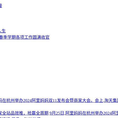
接
人生
年春季学期各项工作圆满收官
妈妈在杭州举办2024阿里妈妈双11发布会暨商家大会。会上,淘
商家全站品效推，抢赢全周期
9月25日,阿里妈妈在杭州举办202