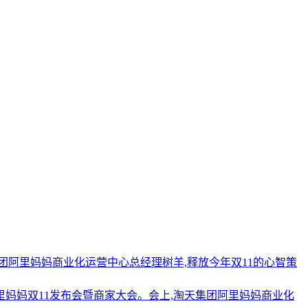
天集团阿里妈妈商业化运营中心总经理树羊,释放今年双11的心智策
4阿里妈妈双11发布会暨商家大会。会上,淘天集团阿里妈妈商业化