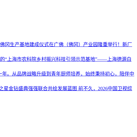
材清远佛冈生产基地建成仪式在广佛（佛冈）产业园隆重举行！新厂
的“上海市农科院乡村振兴科技引领示范基地”——上海德源白
的一年。从品牌战略升级到青年厨师培养，始终秉持初心，陪伴中
星金钻盛典强强联合共绘发展蓝图 前不久，2026中国卫视综