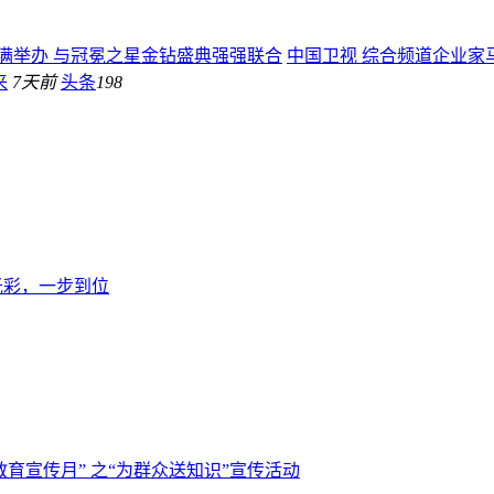
满举办 与冠冕之星金钻盛典强强联合
中国卫视 综合频道企业家马
来
7天前
头条
198
光彩，一步到位
融教育宣传月” 之“为群众送知识”宣传活动