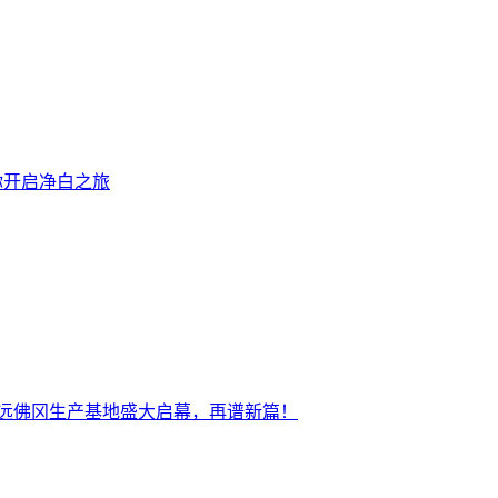
你开启净白之旅
清远佛冈生产基地盛大启幕，再谱新篇！