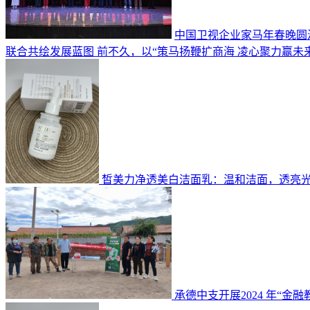
中国卫视企业家马年春晚圆
联合共绘发展蓝图 前不久，以“策马扬鞭扩商海 凌心聚力赢未
皙美力净透美白洁面乳：温和洁面，透亮
承德中支开展2024 年“金