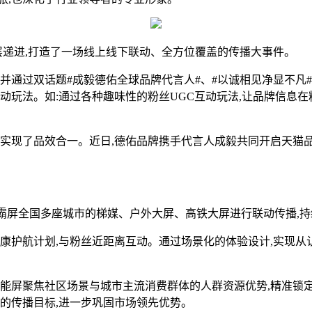
递进,打造了一场线上线下联动、全方位覆盖的传播大事件。
通过双话题#成毅德佑全球品牌代言人#、#以诚相见净显不凡#
动玩法。如:通过各种趣味性的粉丝UGC互动玩法,让品牌信息在
现了品效合一。近日,德佑品牌携手代言人成毅共同开启天猫品牌
霸屏全国多座城市的梯媒、户外大屏、高铁大屏进行联动传播,持
健康护航计划,与粉丝近距离互动。通过场景化的体验设计,实现从
屏聚焦社区场景与城市主流消费群体的人群资源优势,精准锁定
量的传播目标,进一步巩固市场领先优势。