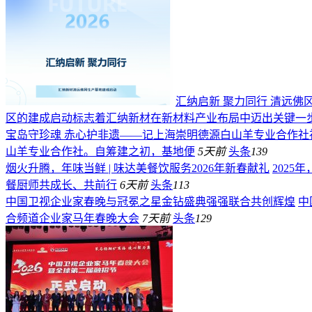
汇纳启新 聚力同行 清远
区的建成启动标志着汇纳新材在新材料产业布局中迈出关键一
宝岛守珍魂 赤心护非遗——记上海崇明德源白山羊专业合作社
山羊专业合作社。自筹建之初，基地便
5天前
头条
139
烟火升腾，年味当鲜 | 味达美餐饮服务2026年新春献礼
202
餐厨师共成长、共前行
6天前
头条
113
中国卫视企业家春晚与冠冕之星金钻盛典强强联合共创辉煌
中
合频道企业家马年春晚大会
7天前
头条
129