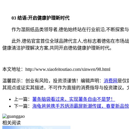
03 结语:开启健康护理新时代
作为湿厕纸品类领导者,德佑始终站在行业前沿,不断探索与创
此外,德佑官宣首位全球品牌代言人,也标志着德佑在市场战略
健康清洁护理解决方案,共同开启德佑健康护理新时代。
本文地址：http://www.xiaofeitoutiao.com/xinwen/98.html
温馨提示：创业有风险，投资须谨慎！编辑声明：
消费网
是仅
其观点或证实其描述，不可作为直接的消费指导与投资建议。文章内容仅
上一篇：
薯条脑袋看过来，实现薯条自由不是梦！
下一篇：
海龟爸爸携手苏炳添霸屏新潮传媒，春夏新品惊
相关阅读