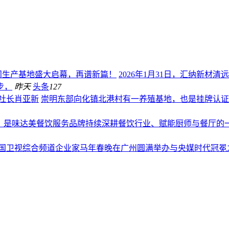
佛冈生产基地盛大启幕，再谱新篇！
2026年1月31日，汇纳新
步，
昨天
头条
127
社长肖亚新
崇明东部向化镇北港村有一养殖基地，也是挂牌认证
5年，是味达美餐饮服务品牌持续深耕餐饮行业、赋能厨师与餐厅
国卫视综合频道企业家马年春晚在广州圆满举办与央媒时代冠冕之