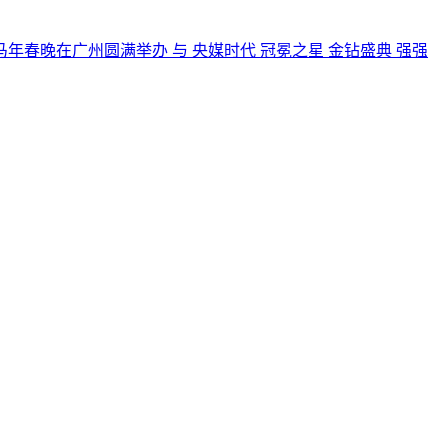
年春晚在广州圆满举办 与 央媒时代 冠冕之星 金钻盛典 强强