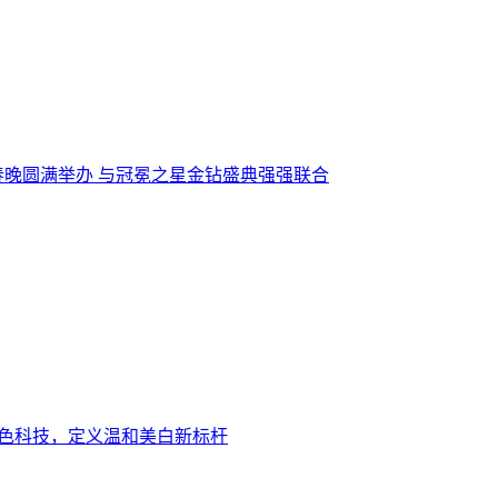
晚圆满举办 与冠冕之星金钻盛典强强联合
色科技，定义温和美白新标杆