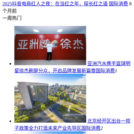
2025抖音电商红人之夜：在当红之年，探长红之道
国际消费
8
个月前
一周热门
亚洲汽水携手篮球明
星徐杰刷屏分众，开启品牌发展新篇章
国际消费
1
北京经开区出台一揽
子政策全力打造未来产业先导区
国际消费
2