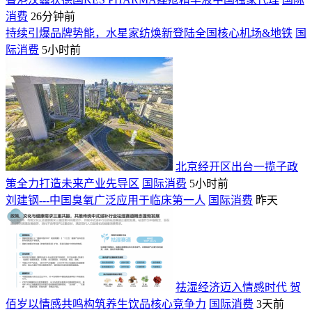
消费
26分钟前
持续引爆品牌势能，水星家纺焕新登陆全国核心机场&地铁
国
际消费
5小时前
北京经开区出台一揽子政
策全力打造未来产业先导区
国际消费
5小时前
刘建钢---中国臭氧广泛应用于临床第一人
国际消费
昨天
祛湿经济迈入情感时代 贺
佰岁以情感共鸣构筑养生饮品核心竞争力
国际消费
3天前