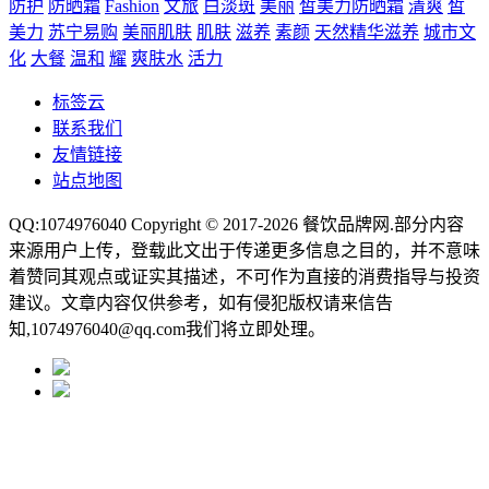
防护
防晒霜
Fashion
文旅
白淡斑
美丽
皙美力防晒霜
清爽
皙
美力
苏宁易购
美丽肌肤
肌肤
滋养
素颜
天然精华滋养
城市文
化
大餐
温和
耀
爽肤水
活力
标签云
联系我们
友情链接
站点地图
QQ:1074976040 Copyright © 2017-2026
餐饮品牌网
.部分内容
来源用户上传，登载此文出于传递更多信息之目的，并不意味
着赞同其观点或证实其描述，不可作为直接的消费指导与投资
建议。文章内容仅供参考，如有侵犯版权请来信告
知,1074976040@qq.com我们将立即处理。