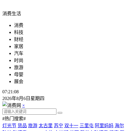
消费生活
消费
科技
财经
家居
汽车
时尚
旅游
母婴
展会
07:21:09
2026年8月6日星期四
×
#热门搜索#
灯光节
货品
旅游
太古里
苏宁
双十一
三里屯
阿里妈妈
海尔