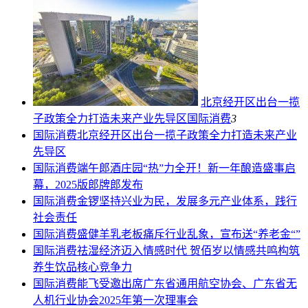
北京经开区出台一揽
子政策全力打造未来产业先导区
国际消费
3
国际消费
北京经开区出台一揽子政策全力打造未来产业
先导区
国际消费
端午郎酒庄园“热”力全开！新一年酿造盛事启
幕，2025版郎牌郎发布
国际消费
金锣坚持兴业为民，发展多元产业体系，践行
社会责任
国际消费
盛健羊乳老板痛斥行业乱象，宣布送“养老金“”
国际消费
祛湿经济迈入情感时代 贺佰岁以情感共鸣构筑
养生饮品核心竞争力
国际消费
能飞受邀出席广东省通用航空协会、广东省无
人机行业协会2025年第一次理事会