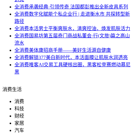
全消费
承袭经典·引领传奇 法国都彭推出全新皮具系列
全消费
数字化赋能个私企业行 | 走进衡水市 共探转型新
路径
全消费
本活男士平衡爽肤水，清爽控油，焕发肌肤活力
全消费
国易坊第五届奇门商战私董会·行(文旅)篇之高山
流水
全消费
美体康招商手册——美好生活源自健康
全消费
解锁377美白新时代，本活面膜让肌肤水润透亮
全消费
唯客AI交易工具硬核出圈，黑客松竞赛燃动慕尼
黑
消费生活
消费
科技
财经
家居
汽车