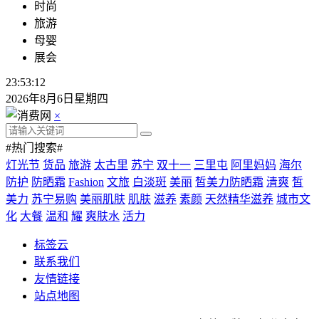
时尚
旅游
母婴
展会
23:53:13
2026年8月6日星期四
×
#热门搜索#
灯光节
货品
旅游
太古里
苏宁
双十一
三里屯
阿里妈妈
海尔
防护
防晒霜
Fashion
文旅
白淡斑
美丽
皙美力防晒霜
清爽
皙
美力
苏宁易购
美丽肌肤
肌肤
滋养
素颜
天然精华滋养
城市文
化
大餐
温和
耀
爽肤水
活力
标签云
联系我们
友情链接
站点地图