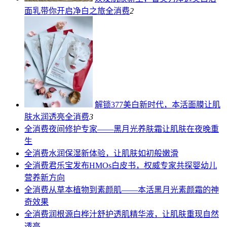
面乳带你开启净白之旅
全消费
2
解锁377美白新时代，本活面膜让肌
肤水润透亮
全消费
3
全消费
夜间修护专家——黑月光养肤霜让肌肤在夜晚重
生
全消费
水润保湿新体验，让肌肤如初般嫩滑
全消费
君乐宝发布HMOs白皮书，权威专家共探婴幼儿
营养新方向
全消费
从草本植物到素颜肌——本活黑月光素颜霜的神
奇效果
全消费
润根源白桦汁舒护透肌精华液，让肌肤重现自然
透亮