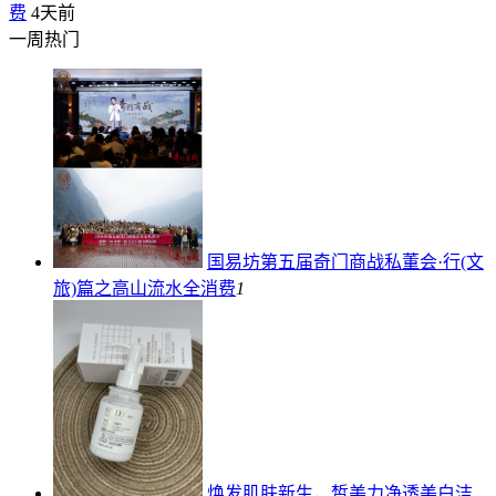
费
4天前
一周热门
国易坊第五届奇门商战私董会·行(文
旅)篇之高山流水
全消费
1
焕发肌肤新生，皙美力净透美白洁