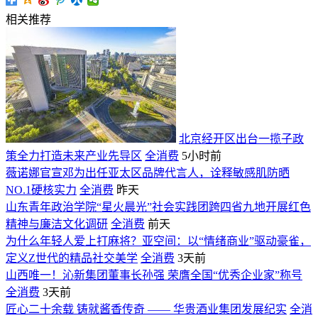
相关推荐
北京经开区出台一揽子政
策全力打造未来产业先导区
全消费
5小时前
薇诺娜官宣邓为出任亚太区品牌代言人，诠释敏感肌防晒
NO.1硬核实力
全消费
昨天
山东青年政治学院“星火晨光”社会实践团跨四省九地开展红色
精神与廉洁文化调研
全消费
前天
为什么年轻人爱上打麻将？亚空间：以“情绪商业”驱动豪雀，
定义Z世代的精品社交美学
全消费
3天前
山西唯一！沁新集团董事长孙强 荣膺全国“优秀企业家”称号
全消费
3天前
匠心二十余载 铸就酱香传奇 —— 华贵酒业集团发展纪实
全消